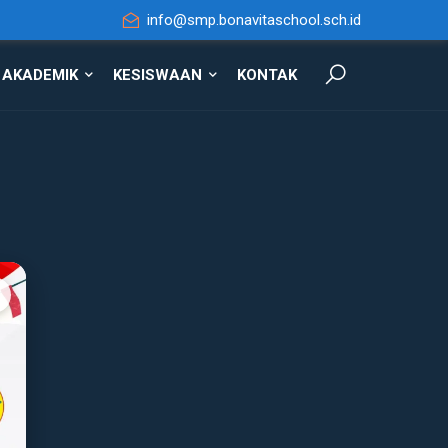
info@smp.bonavitaschool.sch.id
AKADEMIK
KESISWAAN
KONTAK