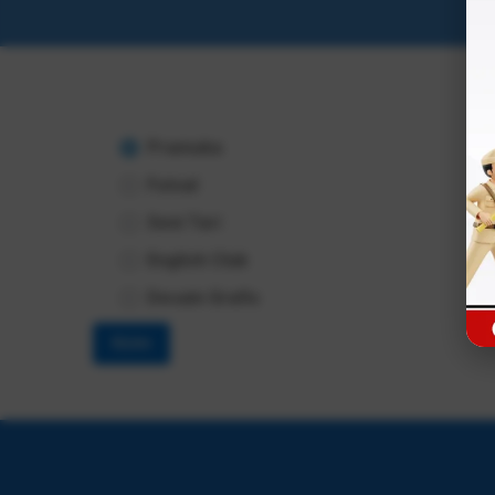
Pramuka
Futsal
Seni Tari
English Club
Desain Grafis
Kirim