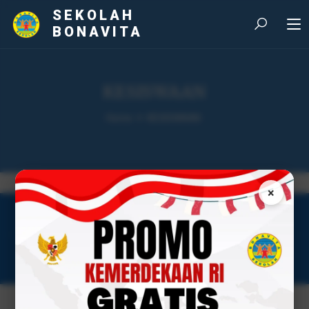
SEKOLAH
BONAVITA
KESISWAAN
Home
KESISWAAN
×
copyright 2025 SMP Bonavita Tangerang